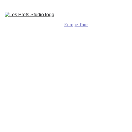
Accueil
Qui sommes-
nous ?
Europe Tour
Nos 
événements
Mentions légales
Contact